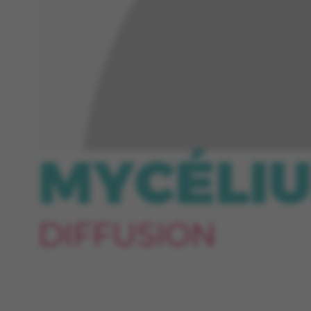
MYCÉLIU
DIFFUSION