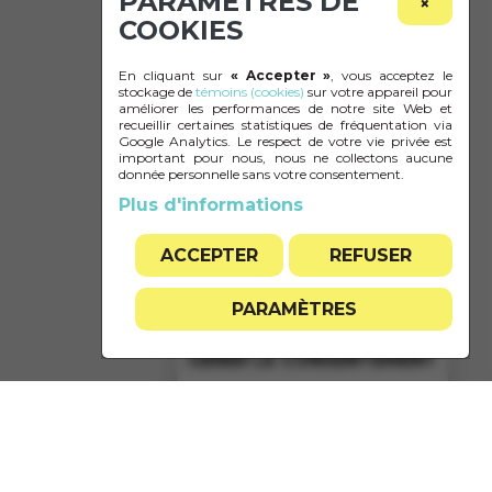
PARAMÈTRES DE
×
du-Québec et le milieu
COOKIES
culturel du Centre-du-
Québec.
En cliquant sur
« Accepter »
, vous acceptez le
stockage de
témoins (cookies)
sur votre appareil pour
améliorer les performances de notre site Web et
M'INSCRIRE
recueillir certaines statistiques de fréquentation via
Google Analytics. Le respect de votre vie privée est
important pour nous, nous ne collectons aucune
donnée personnelle sans votre consentement.
Plus d'informations
ACCEPTER
REFUSER
PARAMÈTRES
GÉRER LE CONSENTEMENT