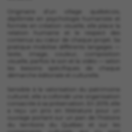
Originaire d’un village québécois,
diplômée en psychologie humaniste et
formée en création visuelle, elle place la
relation humaine et le respect des
contenus au cœur de chaque projet. Sa
pratique mobilise différents langages —
texte, image, couleur, composition
visuelle, parfois le son et la vidéo — selon
les besoins spécifiques de chaque
démarche éditoriale et culturelle.
Sensible à la valorisation du patrimoine
culturel, elle a cofondé une organisation
consacrée à sa préservation. En 2019, elle
a reçu un prix en littérature pour un
ouvrage portant sur un pan de l’histoire
du territoire du Québec et sur les
croisements culturels qui s’y sont