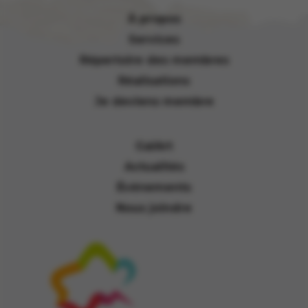
À propos
Services
Répertoire des membres
Réalisations
Je deviens membre
GalArt
Actualités
Événements
Nous joindre