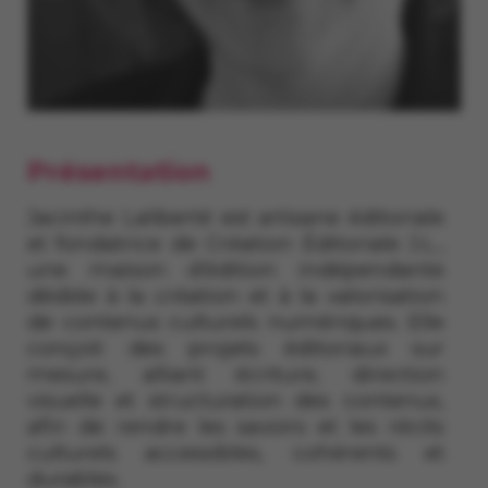
Présentation
Jacinthe Laliberté est artisane éditoriale
et fondatrice de Création Éditoriale J.L.,
une maison d’édition indépendante
dédiée à la création et à la valorisation
de contenus culturels numériques. Elle
conçoit des projets éditoriaux sur
mesure, alliant écriture, direction
visuelle et structuration des contenus,
afin de rendre les savoirs et les récits
culturels accessibles, cohérents et
durables.