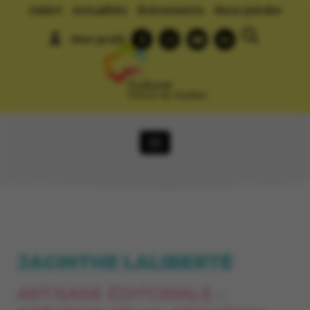
GalArt
Actualités
Événements
Nous joindre
Mon profil
JACINTHE LALIBERTÉ
ARTISANE ÉDITORIALE –