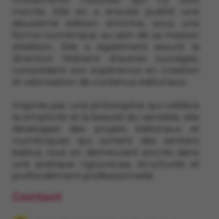
inscrits. Elle en a ensuite publié une
deuxième édition enrichie, sous une
forme numérique, au sein de sa maison
d’édition. Elle a également assuré la
direction littéraire d’autres ouvrages,
consolidant son expérience en création
et valorisation de contenus éditoriaux.
Inspirée par une philosophie qui célèbre
la simplicité et la beauté du sensible, elle
développe des projets éditoriaux et
numériques qui sortent des sentiers
battus, tout en demeurant ancrés dans
une pratique rigoureuse, structurée et
profondément professionnelle.
Contact