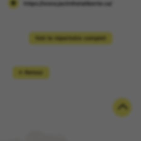
https://www.jacinthelaliberte.ca/
Voir le répertoire complet
Retour