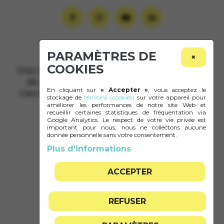
Je m’abonne à l’infolettre
PARAMÈTRES DE
×
COOKIES
Inscrivez-vous pour recevoir par courriel
de l’information concernant Culture
En cliquant sur
« Accepter »
, vous acceptez le
Centre-du-Québec et le milieu culturel
stockage de
témoins (cookies)
sur votre appareil pour
du Centre-du-Québec.
améliorer les performances de notre site Web et
recueillir certaines statistiques de fréquentation via
Google Analytics. Le respect de votre vie privée est
important pour nous, nous ne collectons aucune
M'INSCRIRE
donnée personnelle sans votre consentement.
Plus d'informations
ACCEPTER
REFUSER