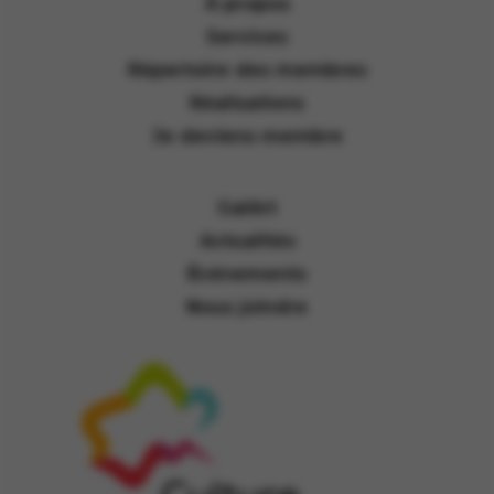
À propos
Services
Répertoire des membres
Réalisations
Je deviens membre
GalArt
Actualités
Événements
Nous joindre