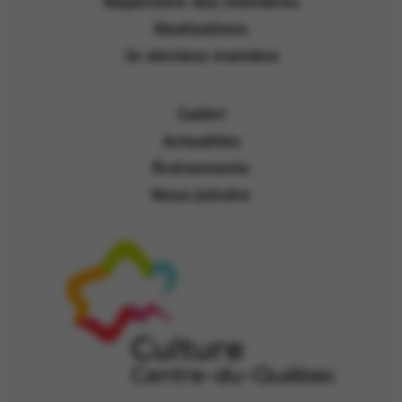
Répertoire des membres
Réalisations
Je deviens membre
GalArt
Actualités
Événements
Nous joindre