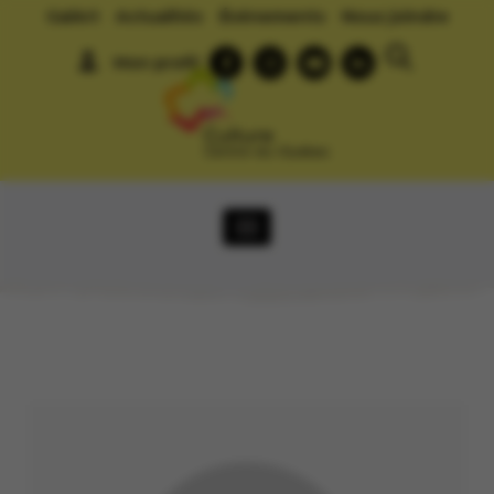
GalArt
Actualités
Événements
Nous joindre
Mon profil