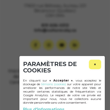
17600 rue Béliveau, bureau 201
Bécancour (Québec)
G9H 0M4
819 606-0313
info@culturecdq.ca
Je m’abonne à l’infolettre
PARAMÈTRES DE
×
COOKIES
Inscrivez-vous pour recevoir par courriel
de l’information concernant Culture
En cliquant sur
« Accepter »
, vous acceptez le
Centre-du-Québec et le milieu culturel
stockage de
témoins (cookies)
sur votre appareil pour
du Centre-du-Québec.
améliorer les performances de notre site Web et
recueillir certaines statistiques de fréquentation via
Google Analytics. Le respect de votre vie privée est
important pour nous, nous ne collectons aucune
M'INSCRIRE
donnée personnelle sans votre consentement.
Plus d'informations