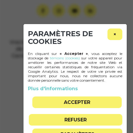
Je m’abonne à l’infolettre
PARAMÈTRES DE
×
COOKIES
Inscrivez-vous pour recevoir par courriel
de l’information concernant Culture
En cliquant sur
« Accepter »
, vous acceptez le
Centre-du-Québec et le milieu culturel
stockage de
témoins (cookies)
sur votre appareil pour
du Centre-du-Québec.
améliorer les performances de notre site Web et
recueillir certaines statistiques de fréquentation via
Google Analytics. Le respect de votre vie privée est
important pour nous, nous ne collectons aucune
M'INSCRIRE
donnée personnelle sans votre consentement.
Plus d'informations
ACCEPTER
REFUSER