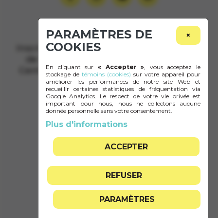
Je m’abonne à l’infolettre
PARAMÈTRES DE
×
COOKIES
Inscrivez-vous pour recevoir par courriel
de l’information concernant Culture
En cliquant sur
« Accepter »
, vous acceptez le
Centre-du-Québec et le milieu culturel
stockage de
témoins (cookies)
sur votre appareil pour
du Centre-du-Québec.
améliorer les performances de notre site Web et
recueillir certaines statistiques de fréquentation via
Google Analytics. Le respect de votre vie privée est
important pour nous, nous ne collectons aucune
M'INSCRIRE
donnée personnelle sans votre consentement.
Plus d'informations
ACCEPTER
REFUSER
PARAMÈTRES